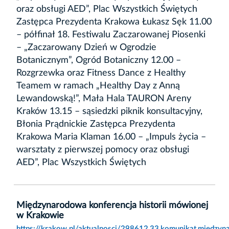
oraz obsługi AED”, Plac Wszystkich Świętych
Zastępca Prezydenta Krakowa Łukasz Sęk 11.00
– półfinał 18. Festiwalu Zaczarowanej Piosenki
– „Zaczarowany Dzień w Ogrodzie
Botanicznym”, Ogród Botaniczny 12.00 –
Rozgrzewka oraz Fitness Dance z Healthy
Teamem w ramach „Healthy Day z Anną
Lewandowską!”, Mała Hala TAURON Areny
Kraków 13.15 – sąsiedzki piknik konsultacyjny,
Błonia Prądnickie Zastępca Prezydenta
Krakowa Maria Klaman 16.00 – „Impuls życia –
warsztaty z pierwszej pomocy oraz obsługi
AED”, Plac Wszystkich Świętych
Międzynarodowa konferencja historii mówionej
w Krakowie
https://krakow.pl/aktualnosci/298612,33,komunikat,miedzy