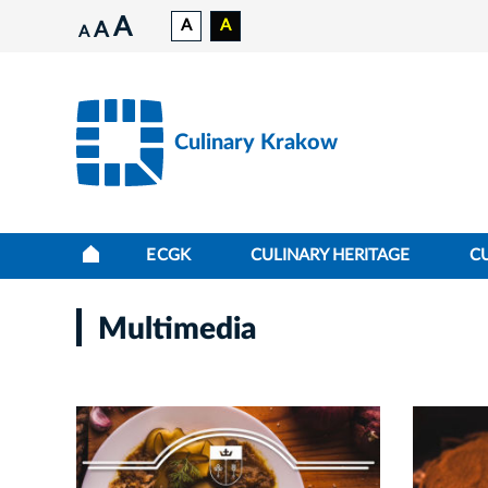
A
A
A
A
A
Culinary Krakow
ECGK
CULINARY HERITAGE
C
Multimedia